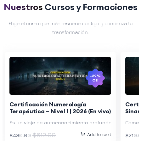
Nuestros
Cursos y Formaciones
Elige el curso que más resuene contigo y comienza tu
transformación.
-29%
Off
Certificación Numerología
Certi
Terapéutica – Nivel 1 | 2026 (En vivo)
Sinas
Es un viaje de autoconocimiento profundo, donde apren
Comenz
$612.00
Add to cart
$430.00
$210.