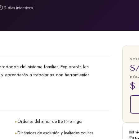
⏱ 2 días intensivos
SOLE
S
redados del sistema familiar. Explorarás las
a y aprenderás a trabajarlas con herramientas
DÓLA
$ 
Órdenes del amor de Bert Hellinger
✦
📅
Ini
Dinámicas de exclusión y lealtades ocultas
✦
🕐
Ho