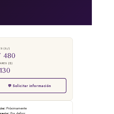
S (S/)
/ 480
RES ($)
130
💬 Solicitar información
cio:
Próximamente
rario:
Por definir