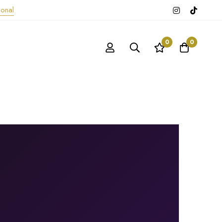
sonal
0
0