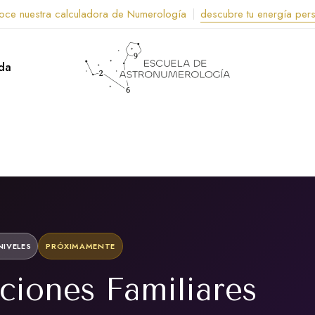
oce nuestra calculadora de Numerología
descubre tu energía per
da
IVELES
PRÓXIMAMENTE
ciones Familiares