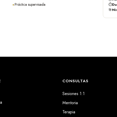
Práctica supervisada
⏱
Du
✦
🎯
Ni
E
CONSULTAS
Sesiones 1:1
ra
Mentoria
Terapia